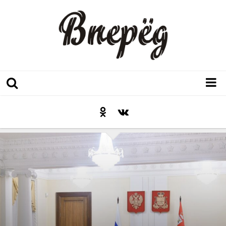
Регион
Культура
Послесловие к празднику
Факт
Неожиданный ракурс
Контакты
Люди родного края