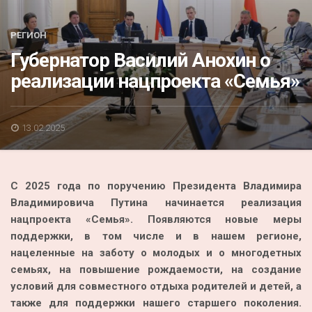
Акция
К 70-летию районного Дома культуры
РЕГИОН
Губернатор Василий Анохин о
Конкурс
реализации нацпроекта «Семья»
Люди родного края
Национальные проекты
13.02.2025
Память
Наши юбиляры
С 2025 года по поручению Президента Владимира
Перепись — 2020
Владимировича Путина начинается реализация
нацпроекта «Семья». Появляются новые меры
поддержки, в том числе и в нашем регионе,
нацеленные на заботу о молодых и о многодетных
семьях, на повышение рождаемости, на создание
условий для совместного отдыха родителей и детей, а
также для поддержки нашего старшего поколения.