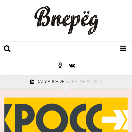
Регион
Культура
DAILY ARCHIVE:
8 СЕНТЯБРЯ, 2025
Послесловие к празднику
Факт
Неожиданный ракурс
Контакты
Люди родного края