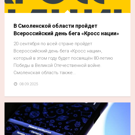
Акция
К 70-летию районного Дома культуры
В Смоленской области пройдет
Конкурс
Всероссийский день бега «Кросс нации»
Люди родного края
20 сентября по всей стране пройдет
Национальные проекты
Всероссийский день бега «Кросс нации»,
который в этом году будет посвящён 80-летию
Память
Победы в Великой Отечественной войне.
Наши юбиляры
Смоленская область также...
Перепись — 2020
08.09.2025