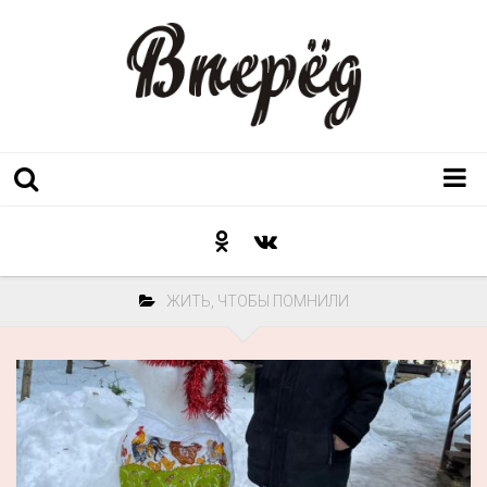
Регион
Культура
ЖИТЬ, ЧТОБЫ ПОМНИЛИ
Послесловие к празднику
Факт
Неожиданный ракурс
Контакты
Люди родного края