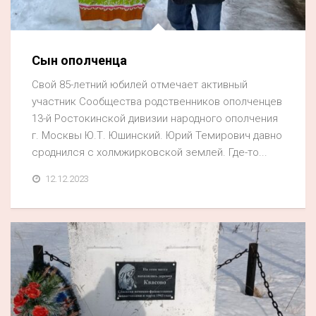
Акция
К 70-летию районного Дома культуры
Сын ополченца
Конкурс
Свой 85-летний юбилей отмечает активный
Люди родного края
участник Сообщества родственников ополченцев
Национальные проекты
13-й Ростокинской дивизии народного ополчения
г. Москвы Ю.Т. Юшинский. Юрий Темирович давно
Память
сроднился с холмжирковской землей. Где-то...
Наши юбиляры
12.12.2023
Перепись — 2020