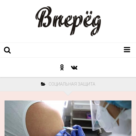
Регион
Культура
СОЦИАЛЬНАЯ ЗАЩИТА
Послесловие к празднику
Факт
Неожиданный ракурс
Контакты
Люди родного края