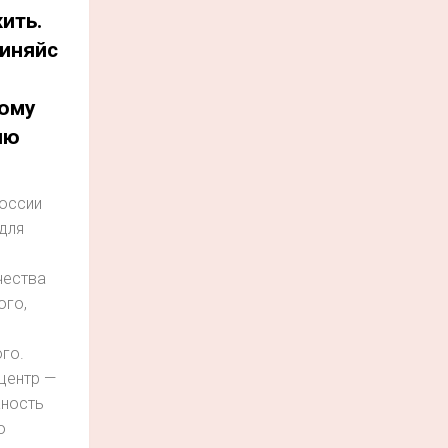
ить.
иняйс
ому
ию
России
для
чества
ого,
го.
центр —
ность
о