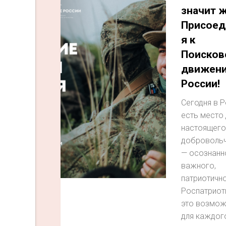
значит ж
Присоед
я к
Поисков
движен
России!
Сегодня в 
есть место 
настоящего
доброволь
— осознанн
важного,
патриотично
Роспатриот
это возмож
для каждог