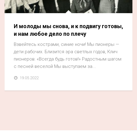
Акция
К 70-летию районного Дома культуры
И молоды мы снова, и к подвигу готовы,
Конкурс
и нам любое дело по плечу
Люди родного края
Взвейтесь кострами, синие ночи! Мы пионеры —
Национальные проекты
дети рабочих. Близится эра светлых годов, Клич
пионеров: «Всегда будь готов!» Радостным шагом
Память
с песней веселой Мы выступаем за...
Наши юбиляры
19.05.2022
Перепись — 2020