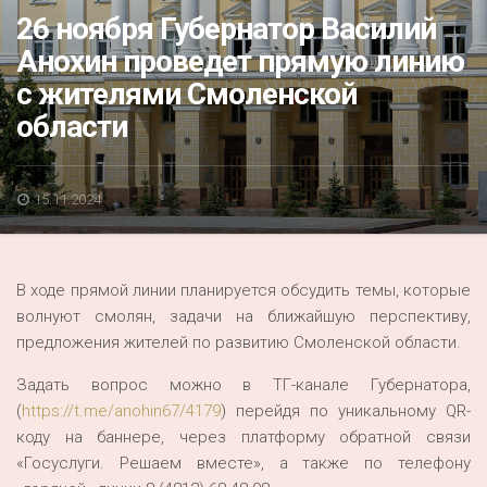
Акция
26 ноября Губернатор Василий
Анохин проведет прямую линию
К 70-летию районного Дома культуры
с жителями Смоленской
Конкурс
области
Люди родного края
Национальные проекты
15.11.2024
Память
Наши юбиляры
В ходе прямой линии планируется обсудить темы, которые
Перепись — 2020
волнуют смолян, задачи на ближайшую перспективу,
предложения жителей по развитию Смоленской области.
Задать вопрос можно в ТГ-канале Губернатора,
(
https://t.me/anohin67/4179
) перейдя по уникальному QR-
коду на баннере, через платформу обратной связи
«Госуслуги. Решаем вместе», а также по телефону