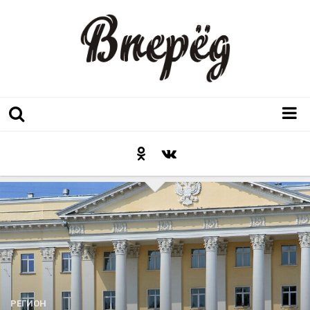
Регион
Культура
Послесловие к празднику
Факт
Неожиданный ракурс
Контакты
Люди родного края
РЕГИОН