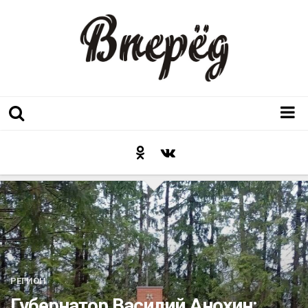
Регион
Культура
Послесловие к празднику
Факт
Неожиданный ракурс
Контакты
РЕГИОН
Люди родного края
Губернатор Василий Анохин: