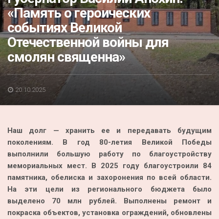
Акция
«Память о героических
событиях Великой
К 70-летию районного Дома культуры
Отечественной войны для
Конкурс
смолян священна»
Люди родного края
Национальные проекты
20.10.2025
Память
Наши юбиляры
Наш долг — хранить ее и передавать будущим
Перепись — 2020
поколениям. В год 80-летия Великой Победы
выполнили большую работу по благоустройству
мемориальных мест. В 2025 году благоустроили 84
памятника, обелиска и захоронения по всей области.
На эти цели из регионального бюджета было
выделено 70 млн рублей. Выполнены ремонт и
покраска объектов, установка ограждений, обновлены