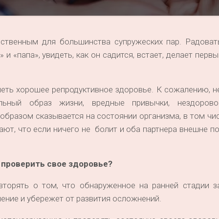
ественным для большинства супружеских пар. Радоват
 и «папа», увидеть, как он садится, встает, делает перв
еть хорошее репродуктивное здоровье. К сожалению, н
льный образ жизни, вредные привычки, нездорово
образом сказывается на состоянии организма, в том чис
ют, что если ничего не болит и оба партнера внешне по
 проверить свое здоровье?
торять о том, что обнаруженное на ранней стадии з
чение и убережет от развития осложнений.