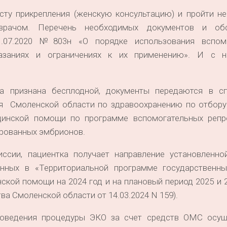
есту прикрепления (женскую консультацию) и пройти н
врачом. Перечень необходимых документов и обс
07.2020 №803н «О порядке использования вспомо
оказаниях и ограничениях к их применению». И с
ра признана бесплодной, документы передаются в с
я Смоленской области по здравоохранению по отбору
цинской помощи по программе вспомогательных репр
ированных эмбрионов.
ссии, пациентка получает направление установленн
нных в «Территориальной программе государственны
кой помощи на 2024 год и на плановый период 2025 и 
а Смоленской области от 14.03.2024 N 159).
роведения процедуры ЭКО за счет средств ОМС осущ