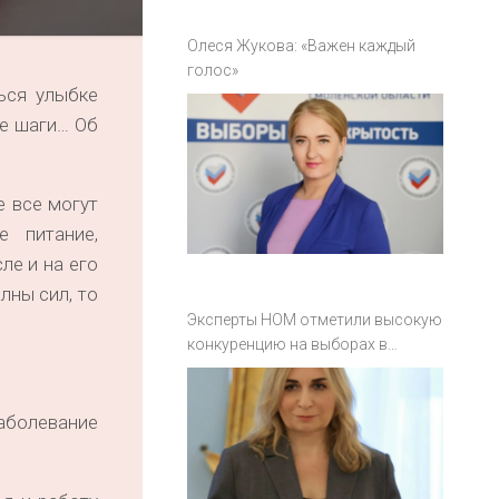
Олеся Жукова: «Важен каждый
голос»
ься улыбке
ые шаги… Об
е все могут
е питание,
ле и на его
лны сил, то
Эксперты НОМ отметили высокую
конкуренцию на выборах в
Смоленской области
аболевание