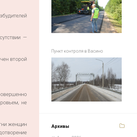
збудителей
сутствии —
Пункт контроля в Васино
ачен второй
совершенно
ровьем, не
отни женщин
Архивы
одотворение