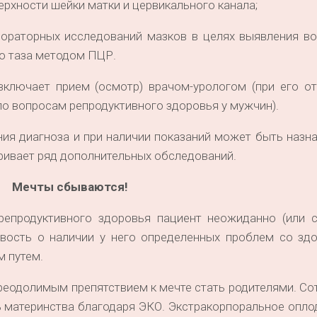
ерхности шейки матки и цервикального канала;
бораторных исследований мазков в целях выявления во
о таза методом ПЦР.
ключает прием (осмотр) врачом-урологом (при его от
о вопросам репродуктивного здоровья у мужчин).
ния диагноза и при наличии показаний может быть назн
ривает ряд дополнительных обследований.
Мечты сбываются!
репродуктивного здоровья пациент неожиданно (или 
ость о наличии у него определенных проблем со здо
м путем.
епреодолимым препятствием к мечте стать родителями. С
ь материнства благодаря ЭКО. Экстракорпоральное опл