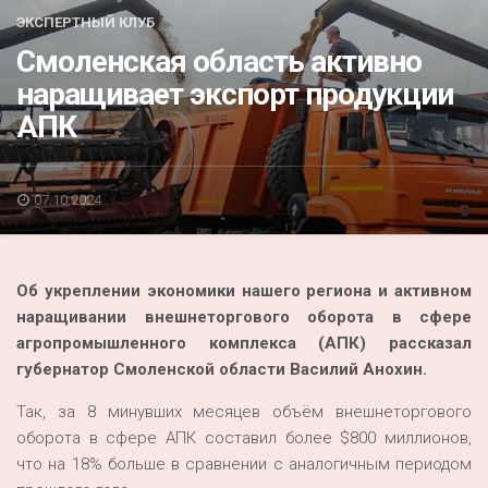
Акция
ЭКСПЕРТНЫЙ КЛУБ
Смоленская область активно
К 70-летию районного Дома культуры
наращивает экспорт продукции
Конкурс
АПК
Люди родного края
Национальные проекты
07.10.2024
Память
Наши юбиляры
Об укреплении экономики нашего региона и активном
Перепись — 2020
наращивании внешнеторгового оборота в сфере
агропромышленного комплекса (АПК) рассказал
губернатор Смоленской области Василий Анохин.
Так, за 8 минувших месяцев объём внешнеторгового
оборота в сфере АПК составил более $800 миллионов,
что на 18% больше в сравнении с аналогичным периодом