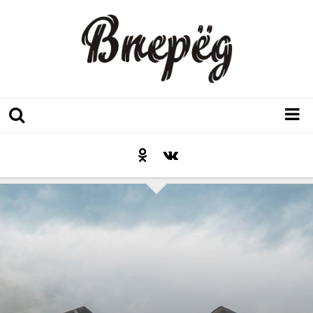
Регион
Культура
Послесловие к празднику
Факт
Неожиданный ракурс
Контакты
Люди родного края