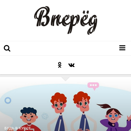
Регион
Культура
Послесловие к празднику
Факт
Неожиданный ракурс
Контакты
Люди родного края
БУДЬ В КУРСЕ