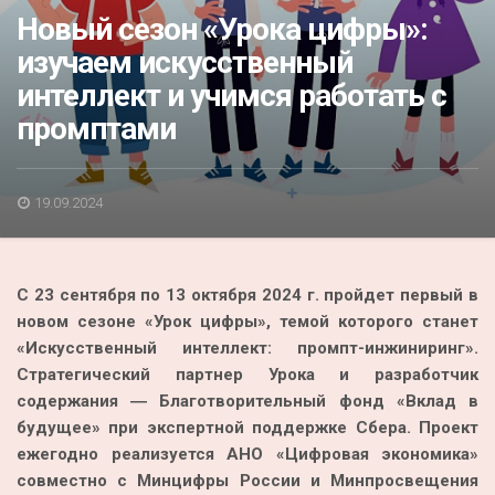
Акция
Новый сезон «Урока цифры»:
изучаем искусственный
К 70-летию районного Дома культуры
интеллект и учимся работать с
Конкурс
промптами
Люди родного края
Национальные проекты
19.09.2024
Память
Наши юбиляры
С 23 сентября по 13 октября 2024 г. пройдет первый в
Перепись — 2020
новом сезоне «Урок цифры», темой которого станет
«Искусственный интеллект: промпт-инжиниринг».
Стратегический партнер Урока и разработчик
содержания ― Благотворительный фонд «Вклад в
будущее» при экспертной поддержке Сбера. Проект
ежегодно реализуется АНО «Цифровая экономика»
совместно с Минцифры России и Минпросвещения