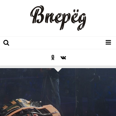
Регион
Культура
Послесловие к празднику
Факт
Неожиданный ракурс
Контакты
Люди родного края