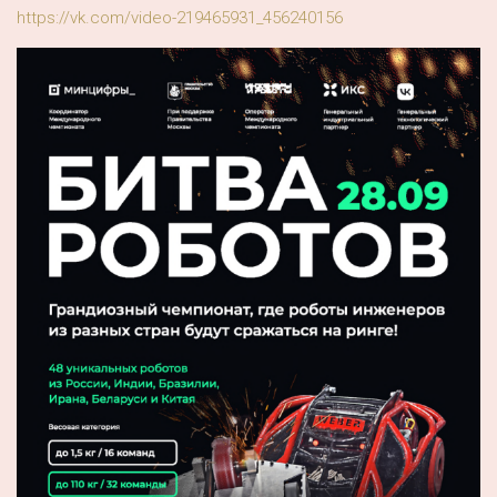
https://vk.com/video-219465931_456240156