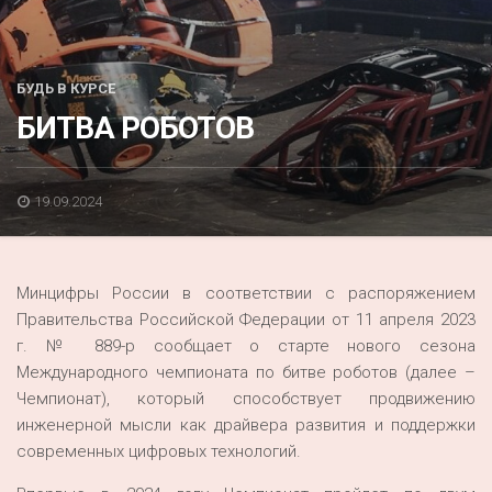
Акция
К 70-летию районного Дома культуры
БУДЬ В КУРСЕ
Конкурс
БИТВА РОБОТОВ
Люди родного края
Национальные проекты
19.09.2024
Память
Наши юбиляры
Минцифры России в соответствии с распоряжением
Перепись — 2020
Правительства Российской Федерации от 11 апреля 2023
г. № 889-р сообщает о старте нового сезона
Международного чемпионата по битве роботов (далее –
Чемпионат), который способствует продвижению
инженерной мысли как драйвера развития и поддержки
современных цифровых технологий.