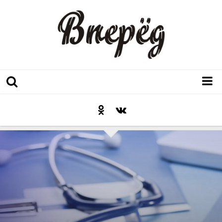
Регион
Культура
Послесловие к празднику
Факт
Неожиданный ракурс
Контакты
Люди родного края