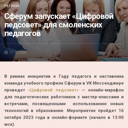
Акция
РЕГИОН
Сферум запускает «Цифровой
К 70-летию районного Дома культуры
педсовет» для смоленских
Конкурс
педагогов
Люди родного края
Национальные проекты
11.10.2023
Память
Наши юбиляры
В рамках инициатив к Году педагога и наставника
Перепись — 2020
команда учебного профиля Сферум в VK Мессенджере
проведет
«Цифровой педсовет»
— онлайн-марафон
для педагогических работников с мастер-классами и
встречами, посвященными использованию новых
технологий в образовании. Мероприятие пройдет 16
октября 2023 года в онлайн-формате (начало в 13:00
мск).