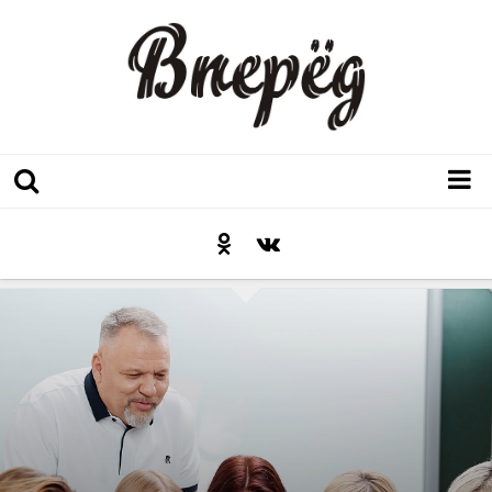
Регион
Культура
Послесловие к празднику
Факт
Неожиданный ракурс
Контакты
Люди родного края