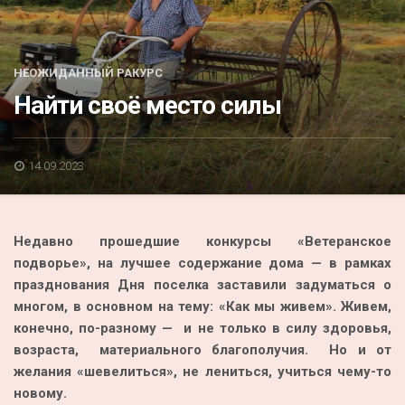
Акция
К 70-летию районного Дома культуры
НЕОЖИДАННЫЙ РАКУРС
Конкурс
Найти своё место силы
Люди родного края
Национальные проекты
14.09.2023
Память
Наши юбиляры
Недавно прошедшие конкурсы «Ветеранское
Перепись — 2020
подворье», на лучшее содержание дома — в рамках
празднования Дня поселка заставили задуматься о
многом, в основном на тему: «Как мы живем». Живем,
конечно, по-разному — и не только в силу здоровья,
возраста, материального благополучия. Но и от
желания «шевелиться», не лениться, учиться чему-то
новому.