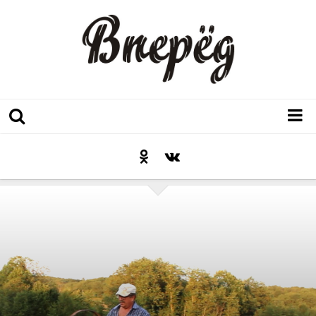
Регион
Культура
Послесловие к празднику
Факт
Неожиданный ракурс
Контакты
Люди родного края