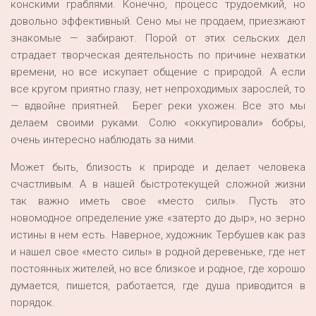
конскими граблями. Конечно, процесс трудоемкий, но
довольно эффективный. Сено мы не продаем, приезжают
знакомые — забирают. Порой от этих сельских дел
страдает творческая деятельность по причине нехватки
времени, но все искупает общение с природой. А если
все кругом приятно глазу, нет непроходимых зарослей, то
— вдвойне приятней. Берег реки ухожен. Все это мы
делаем своими руками. Солю «оккупировали» бобры,
очень интересно наблюдать за ними.
Может быть, близость к природе и делает человека
счастливым. А в нашей быстротекущей сложной жизни
так важно иметь свое «место силы». Пусть это
новомодное определение уже «затерто до дыр», но зерно
истины в нем есть. Наверное, художник Тербушев как раз
и нашел свое «место силы» в родной деревеньке, где нет
постоянных жителей, но все близкое и родное, где хорошо
думается, пишется, работается, где душа приводится в
порядок.