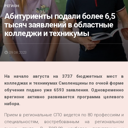
Акция
РЕГИОН
Абитуриенты подали более 6,5
К 70-летию районного Дома культуры
тысяч заявлений в областные
Конкурс
колледжи и техникумы
Люди родного края
Национальные проекты
09.08.2023
Память
Наши юбиляры
На начало августа на 3737 бюджетных мест в
Перепись — 2020
колледжах и техникумах Смоленщины по очной форме
обучения подано уже 6593 заявления. Одновременно
врегионе активно развивается программа целевого
набора.
Прием в региональные СПО ведется по 80 профессиям и
специальностям, востребованным на региональном