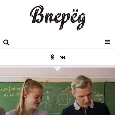
Регион
Культура
Послесловие к празднику
Факт
Неожиданный ракурс
Контакты
Люди родного края