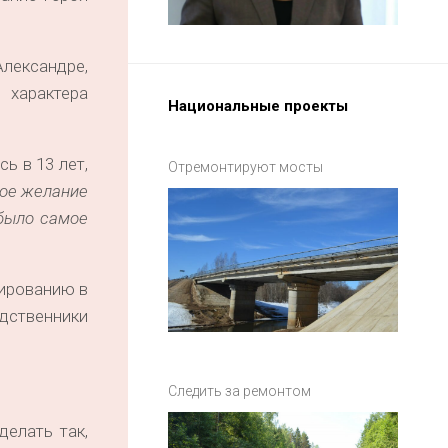
лександре,
 характера
Национальные проекты
ь в 13 лет,
Отремонтируют мосты
ное желание
 было самое
тированию в
дственники
Следить за ремонтом
делать так,