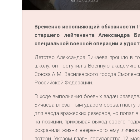
20.06.2023
Временно исполняющий обязанности Гу
старшего лейтенанта Александра Б
специальной военной операции и удост
Детство Александра Бичаева прошло в г
школу, он поступил в Военную академию
Союза А.М. Василевского города Смоленск
Российской Федерации.
В ходе выполнения боевых задач разведв
Бичаева внезапным ударом сорвал наступл
для ввода вражеских резервов, но попал 
на позиции, прикрывая выход своего под
сохранили жизни вверенного ему личного
потери. Указом главы государства 12 мая