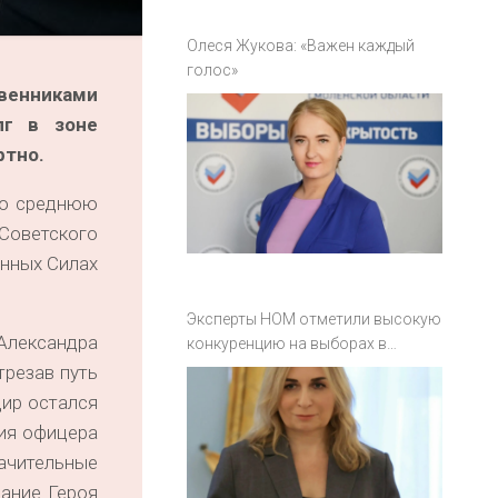
Олеся Жукова: «Важен каждый
голос»
твенниками
лг в зоне
ртно.
ую среднюю
Советского
енных Силах
Эксперты НОМ отметили высокую
Александра
конкуренцию на выборах в
Смоленской области
трезав путь
дир остался
вия офицера
ачительные
вание Героя