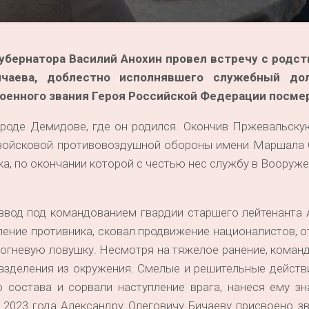
бернатора Василий Анохин провел встречу с родс
ичаева, доблестно исполнявшего служебный до
оенного звания Героя Российской Федерации посме
ороде Демидове, где он родился. Окончив Пржевальск
 войсковой противовоздушной обороны имени Маршала 
а, по окончании которой с честью нес службу в Вооруж
звод под командованием гвардии старшего лейтенанта 
ение противника, сковал продвижение националистов, о
в огневую ловушку. Несмотря на тяжелое ранение, коман
разделения из окружения. Смелые и решительные дейст
 состава и сорвали наступление врага, нанеся ему зн
 2023 года Александру Олеговичу Бичаеву присвоено з