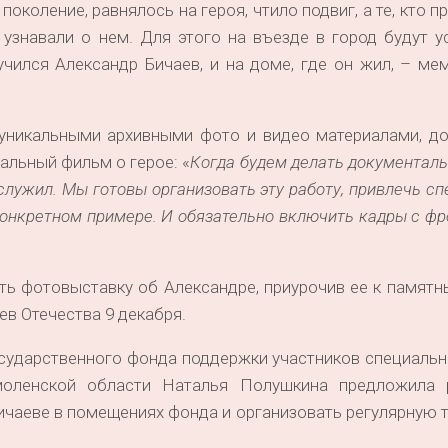
околение, равнялось на героя, чтило подвиг, а те, кто п
 узнавали о нем. Для этого на въезде в город будут 
учился Александр Бичаев, и на доме, где он жил, – м
 уникальными архивными фото и видео материалами, до
альный фильм о герое: «
Когда будем делать документал
, служил. Мы готовы организовать эту работу, привлечь сп
конкретном примере. И обязательно включить кадры с фр
ть фотовыставку об Александре, приурочив ее к памят
ев Отечества 9 декабря.
осударственного фонда поддержки участников специаль
моленской области Наталья Полушкина предложила 
ичаеве в помещениях фонда и организовать регулярную