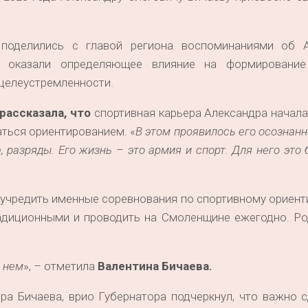
 поделились с главой региона воспоминаниями об А
е оказали определяющее влияние на формирование
и целеустремленности.
 рассказала, что
спортивная карьера Александра началас
аться ориентированием. «
В этом проявилось его осознан
а, разряды. Его жизнь – это армия и спорт. Для него это
 учредить именные соревнования по спортивному ориен
радиционными и проводить на Смоленщине ежегодно. Ро
о нем
»,
–
отметила
Валентина Бичаева.
а Бичаева, врио Губернатора подчеркнул, что важно с