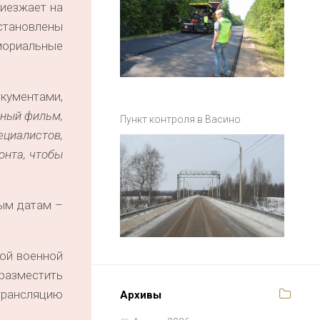
риезжает на
установлены
емориальные
кументами,
ьный фильм,
Пункт контроля в Васино
ециалистов,
онта, чтобы
ным датам –
ной военной
разместить
 трансляцию
Архивы