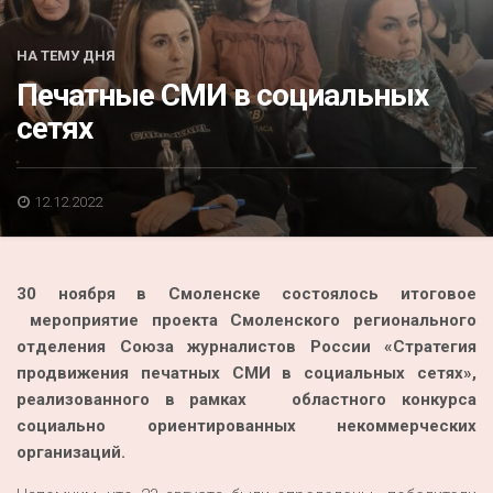
Акция
К 70-летию районного Дома культуры
НА ТЕМУ ДНЯ
Печатные СМИ в социальных
Конкурс
сетях
Люди родного края
Национальные проекты
12.12.2022
Память
Наши юбиляры
30 ноября в Смоленске состоялось итоговое
Перепись — 2020
мероприятие проекта Смоленского регионального
отделения Союза журналистов России «Стратегия
продвижения печатных СМИ в социальных сетях»,
реализованного в рамках областного конкурса
социально ориентированных некоммерческих
организаций.