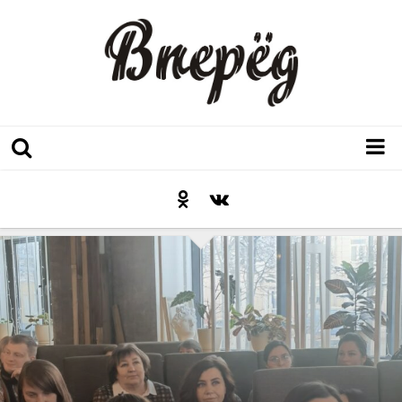
Регион
Культура
Послесловие к празднику
Факт
Неожиданный ракурс
Контакты
Люди родного края