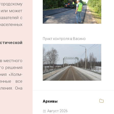
 городскому
т или может
казателей с
населенных
Пункт контроля в Васино
стической
ов местного
ого решения
ния «Холм-
енные все
ления. Она
Архивы
Август 2026