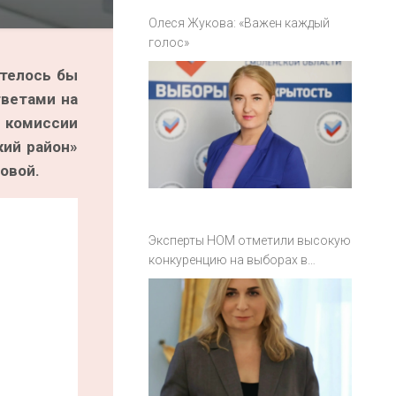
Олеся Жукова: «Важен каждый
голос»
отелось бы
тветами на
ю комиссии
кий район»
овой.
Эксперты НОМ отметили высокую
конкуренцию на выборах в
Смоленской области