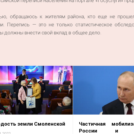
ийской переписи населения на портале «Госуслуги» про
ью, обращаюсь к жителям района, кто еще не прошел
ии. Перепись — это не только статистическое обследо
мы должны внести свой вклад в общее дело.
рдость земли Смоленской
Частичная мобили
России и уг
1.2022