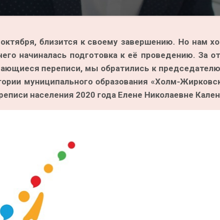
 октября, близится к своему завершению. Но нам х
чего начиналась подготовка к её проведению. За о
асающиеся переписи, мы обратились к председател
тории муниципального образования «Холм-Жирковс
еписи населения 2020 года Елене Николаевне Кален