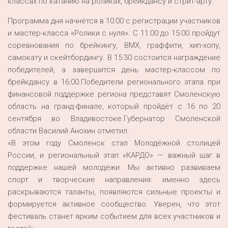
классах по катанию на роликах, брейкдансу и стрит-арту.
Программа дня начнётся в 10:00 с регистрации участников
и мастер-класса «Ролики с нуля». С 11:00 до 15:00 пройдут
соревнования по брейкингу, BMX, граффити, хип-хопу,
самокату и скейтбордингу. В 15:30 состоится награждение
победителей, а завершится день мастер-классом по
брейкдансу в 16:00.Победители регионального этапа при
финансовой поддержке региона представят Смоленскую
область на гранд-финале, который пройдёт с 16 по 20
сентября во Владивостоке.Губернатор Смоленской
области Василий Анохин отметил:
«В этом году Смоленск стал Молодёжной столицей
России, и региональный этап «КАРДО» — важный шаг в
поддержке нашей молодёжи. Мы активно развиваем
спорт и творческие направления: именно здесь
раскрываются таланты, появляются сильные проекты и
формируется активное сообщество. Уверен, что этот
фестиваль станет ярким событием для всех участников и