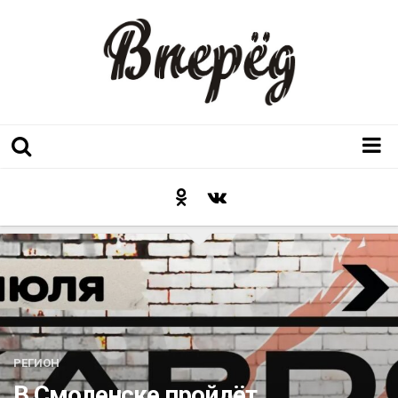
Регион
Культура
Послесловие к празднику
Факт
Неожиданный ракурс
Контакты
РЕГИОН
Люди родного края
В Смоленске пройдёт