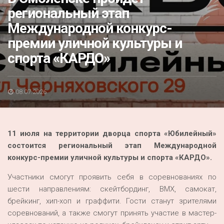
Акция
региональный этап
Международной конкурс-
К 70-летию районного Дома культуры
премии уличной культуры и
Конкурс
спорта «КАРДО»
Люди родного края
Национальные проекты
08.07.2026
Память
Наши юбиляры
11 июля на территории дворца спорта «Юбилейный»
Перепись — 2020
состоится региональный этап Международной
конкурс-премии уличной культуры и спорта «КАРДО».
Участники смогут проявить себя в соревнованиях по
шести направлениям: скейтбординг, BMX, самокат,
брейкинг, хип-хоп и граффити. Гости станут зрителями
соревнований, а также смогут принять участие в мастер-