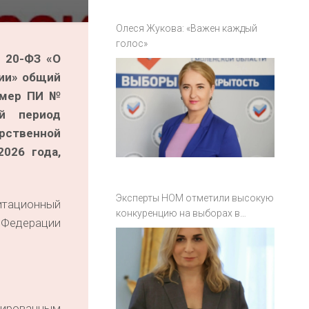
Олеся Жукова: «Важен каждый
голос»
№ 20-ФЗ «О
ии» общий
омер ПИ №
й период
рственной
026 года,
Эксперты НОМ отметили высокую
итационный
конкуренцию на выборах в
 Федерации
Смоленской области
рированным