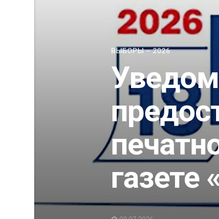
ВЫБОРЫ – 2026
Уведом
предос
печатн
газете 