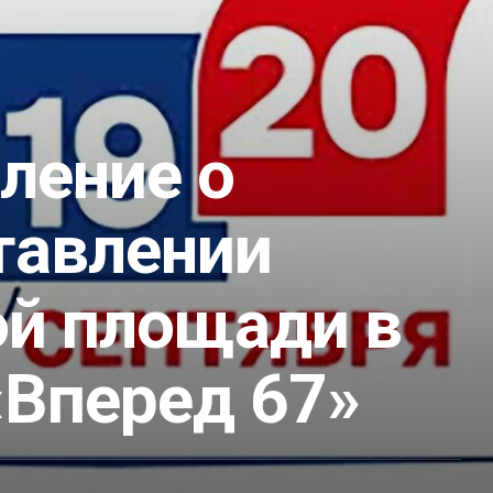
ление о
тавлении
ой площади в
«Вперед 67»