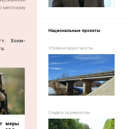
о местному
Национальные проекты
гт. Холм-
ru.
Отремонтируют мосты
Следить за ремонтом
ют меры