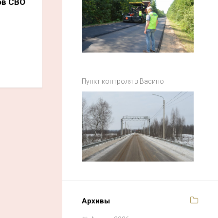
ов СВО
Пункт контроля в Васино
Архивы