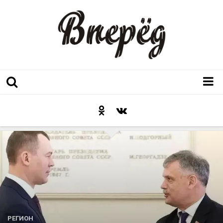
Регион
Культура
Послесловие к празднику
Факт
Неожиданный ракурс
Контакты
Люди родного края
РЕГИОН