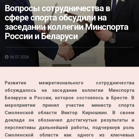
Акция
Вопросы сотрудничества в
сфере спорта обсудили на
К 70-летию районного Дома культуры
заседании коллегии Минспорта
Конкурс
России и Беларуси
Люди родного края
Национальные проекты
06.07.2026
Память
Наши юбиляры
Развитие межрегионального сотрудничества
Перепись — 2020
обсуждалось на заседании коллегии Минспорта
Беларуси и России, которое состоялось в Бресте. В
мероприятии принял участие министр спорта
Смоленской области Виктор Кирюшкин. В своем
докладе он обозначил достигнутые результаты и
перспективы дальнейшей работы, подчеркнув роль
Смоленской области как одного из ключевых