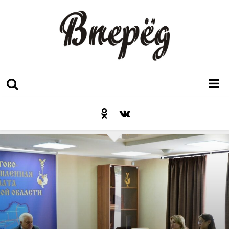
Регион
Культура
Послесловие к празднику
Факт
Неожиданный ракурс
Контакты
Люди родного края