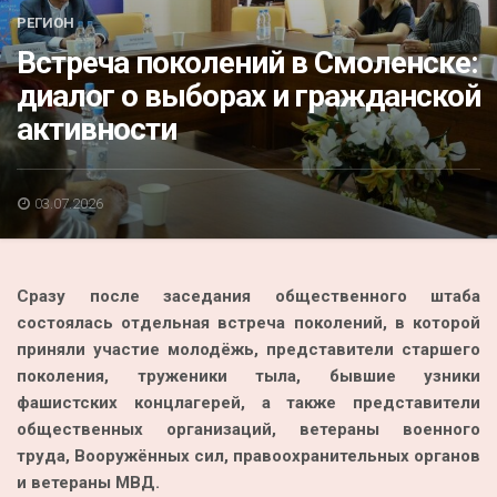
Акция
РЕГИОН
Встреча поколений в Смоленске:
К 70-летию районного Дома культуры
диалог о выборах и гражданской
Конкурс
активности
Люди родного края
Национальные проекты
03.07.2026
Память
Наши юбиляры
Сразу после заседания общественного штаба
Перепись — 2020
состоялась отдельная встреча поколений, в которой
приняли участие молодёжь, представители старшего
поколения, труженики тыла, бывшие узники
фашистских концлагерей, а также представители
общественных организаций, ветераны военного
труда, Вооружённых сил, правоохранительных органов
и ветераны МВД.