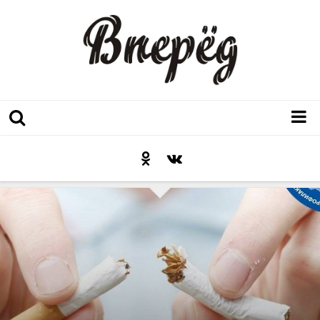
Регион
Культура
Послесловие к празднику
Факт
Неожиданный ракурс
Контакты
Люди родного края