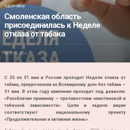
Акция
ЗДОРОВЬЕ
Смоленская область
К 70-летию районного Дома культуры
присоединилась к Неделе
Конкурс
отказа от табака
Люди родного края
Национальные проекты
25.05.2026
Память
Наши юбиляры
С 25 по 31 мая в России проходит Неделя отказа от
Перепись — 2020
табака, приуроченная ко Всемирному дню без табака —
31 мая.
В этом году кампания проходит под девизом:
«Разоблачая приманку — противостоим никотиновой и
табачной зависимости».
Цели и задачи акции
соответствуют национальному проекту
«Продолжительная и активная жизнь».