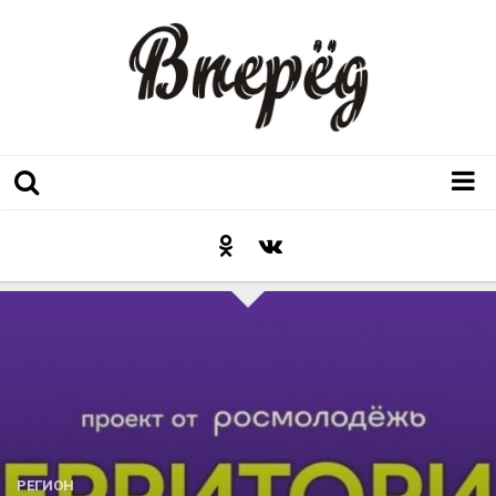
Регион
Культура
Послесловие к празднику
Факт
Неожиданный ракурс
Контакты
Люди родного края
РЕГИОН