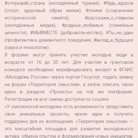
#открывай_страну (молодёжный туризм); #будь_здоров
(спорт, здоровый образ жизни); #помни (сохранение
исторической памяти); #расскажи_о_главном
(молодёжные медиа); #родные_любимые (семейные
ценности); #МЫВМЕСТЕ (добровольчество); #Ты_не_один
(профилактика девиантного поведения, #вклад_в_будущее
(наука и технологии).
В форуме могут принять участие молодые люди в
возрасте от 16 до 35 лет. Для участия в грантовом
конкурсе необходимо верифицировать аккаунт в ФГАИС
«Молодёжь России» через портал Госуслуг, подать заявку
на форум «Территория смыслов», а затем описать свою
идею в разделе «Проекты» на той же платформе.
Регистрация на все смены доступна по ссылке.
«У смоленской молодежи есть возможность представить
свои уникальные проекты, яркие идеи и получить
поддержку для их воплощения. «Территория смыслов» —
это масштабная площадка для развития молодёжного
актива, обмена опытом и формирования новых инициатив.