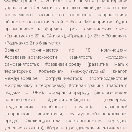
Форум пройдёт с 20 июля по 6 августа в Мастерской
управления «Сенеж» и станет площадкой для подготовки
молодёжного актива по основным направлениям
общественно-политической работы. Мероприятие будет
организовано в формате трех тематических смен:
«Единство» (с 20 по 24 июля), «Правда» (с 26 по 30 июля) и
«Родина» (с 2 по 6 августа).
Заявки принимаются по 18 номинациям:
#создавай_возможности (занятость молодёжи,
самозанятость); #развивай_среду (развитие малых
территорий); #объединяй (межкультурный диалог,
международное сотрудничество); (противодействие
экстремизму и терроризму); #стирай_границы (работа с
людьми с ОВЗ); #сохраняй_природу (экологическое
просвещение); #двигай_сообщества (поддержка
студенческих сообществ ссузов); #вдохновляй
(творческие инициативы, культурно-образовательная
среда); #делись_опытом (наставничество, передача
успешного опыта); #береги (гражданская идентичность);