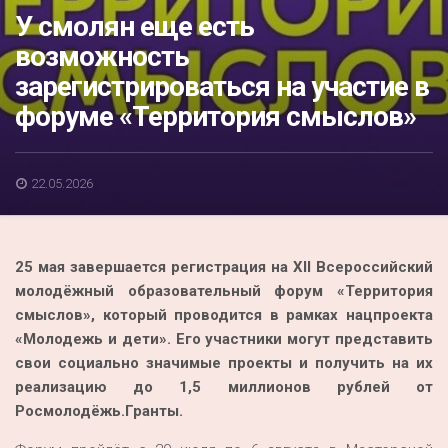
Акция
У смолян еще есть
возможность
К 70-летию районного Дома культуры
зарегистрироваться на участие в
Конкурс
форуме «Территория смыслов»
Люди родного края
Национальные проекты
22.05.2026
Память
Наши юбиляры
25 мая завершается регистрация на XII Всероссийский
Перепись — 2020
молодёжный образовательный форум «Территория
смыслов», который проводится в рамках нацпроекта
«Молодежь и дети». Его участники могут представить
свои социально значимые проекты и получить на их
реализацию до 1,5 миллионов рублей от
Росмолодёжь.Гранты.