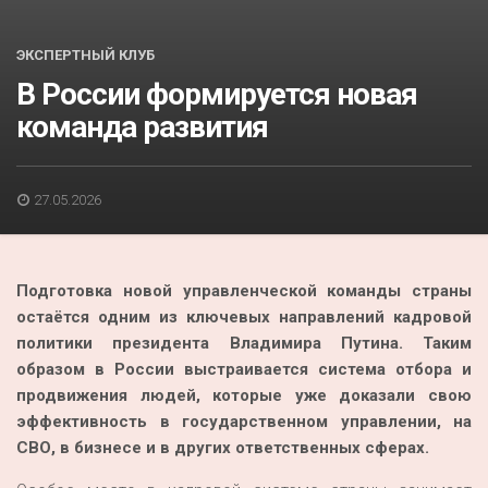
Акция
К 70-летию районного Дома культуры
ЭКСПЕРТНЫЙ КЛУБ
В России формируется новая
Конкурс
команда развития
Люди родного края
Национальные проекты
27.05.2026
Память
Наши юбиляры
Подготовка новой управленческой команды страны
Перепись — 2020
остаётся одним из ключевых направлений кадровой
политики президента Владимира Путина. Таким
образом в России выстраивается система отбора и
продвижения людей, которые уже доказали свою
эффективность в государственном управлении, на
СВО, в бизнесе и в других ответственных сферах.