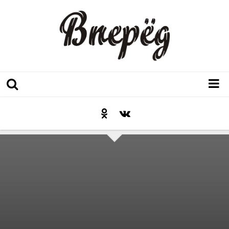
Регион
Культура
Послесловие к празднику
Факт
Неожиданный ракурс
Контакты
Люди родного края