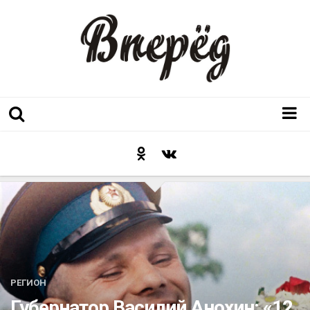
Регион
Культура
Послесловие к празднику
Факт
Неожиданный ракурс
Контакты
РЕГИОН
Люди родного края
Губернатор Василий Анохин: «12