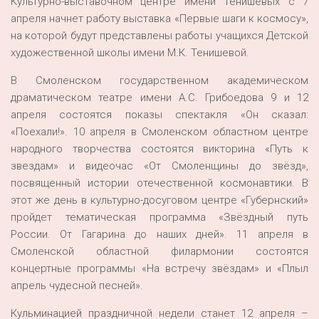
Культурно-выставочном центре имени Тенишевых с 7
апреля начнет работу выставка «Первые шаги к космосу»,
на которой будут представлены работы учащихся Детской
художественной школы имени М.К. Тенишевой.
В Смоленском государственном академическом
драматическом театре имени А.С. Грибоедова 9 и 12
апреля состоятся показы спектакля «Он сказал:
«Поехали!». 10 апреля в Смоленском областном центре
народного творчества состоятся викторина «Путь к
звездам» и видеочас «От Смоленщины до звёзд»,
посвященный истории отечественной космонавтики. В
этот же день в культурно-досуговом центре «Губернский»
пройдет тематическая программа «Звёздный путь
России. От Гагарина до наших дней». 11 апреля в
Смоленской областной филармонии состоятся
концертные программы «На встречу звёздам» и «Плыл
апрель чудесной песней».
Кульминацией праздничной недели станет 12 апреля –