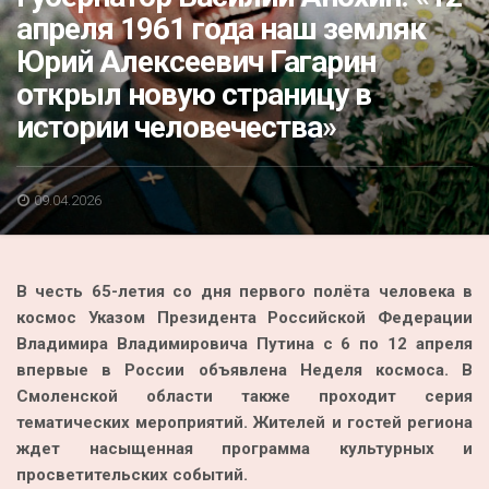
Акция
апреля 1961 года наш земляк
Юрий Алексеевич Гагарин
К 70-летию районного Дома культуры
открыл новую страницу в
Конкурс
истории человечества»
Люди родного края
Национальные проекты
09.04.2026
Память
Наши юбиляры
В честь 65-летия со дня первого полёта человека в
Перепись — 2020
космос Указом Президента Российской Федерации
Владимира Владимировича Путина с 6 по 12 апреля
впервые в России объявлена Неделя космоса. В
Смоленской области также проходит серия
тематических мероприятий. Жителей и гостей региона
ждет насыщенная программа культурных и
просветительских событий.