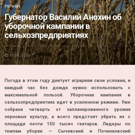
Акция
РЕГИОН
Губернатор Василий Анохин об
К 70-летию районного Дома культуры
уборочной кампании в
Конкурс
сельхозпредприятиях
Люди родного края
Национальные проекты
19.08.2025
Память
Наши юбиляры
Погода в этом году диктует аграриям свои условия, и
Перепись — 2020
каждый час без дождя нужно использовать с
максимальной пользой. Уборочная кампания в
сельхозпредприятиях идет в усиленном режиме. Уже
собрана четверть от запланированного урожая
зерновых культур, а всего предстоит убрать их с
площади почти 150 тысяч гектаров. Лидеры по
темпам уборки — Сычевский и Починковский