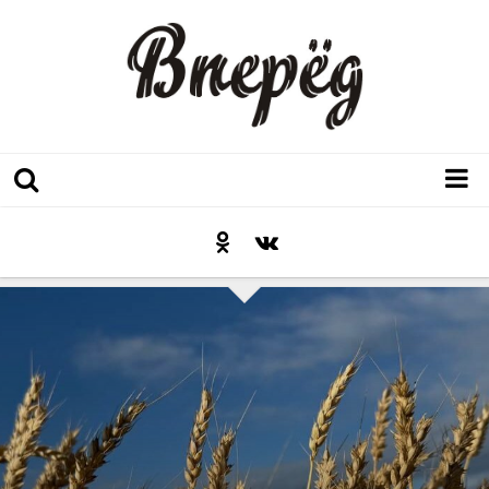
Регион
Культура
Послесловие к празднику
Факт
Неожиданный ракурс
Контакты
Люди родного края