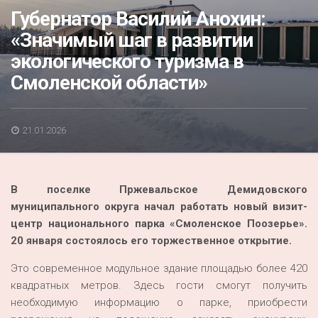
Акция
Губернатор Василий Анохин:
«Значимый шаг в развитии
К 70-летию районного Дома культуры
экологического туризма в
Конкурс
Смоленской области»
Люди родного края
Национальные проекты
21.01.2026
Память
Наши юбиляры
В поселке Пржевальское Демидовского
Перепись — 2020
муниципального округа начал работать новый визит-
центр национального парка «Смоленское Поозерье».
20 января состоялось его торжественное открытие.
Это современное модульное здание площадью более 420
квадратных метров. Здесь гости смогут получить
необходимую информацию о парке, приобрести