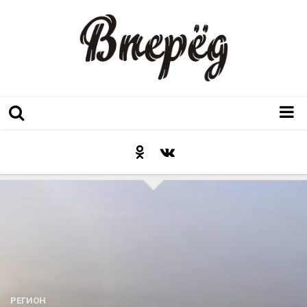
Регион
Культура
Послесловие к празднику
Факт
Неожиданный ракурс
Контакты
Люди родного края
РЕГИОН