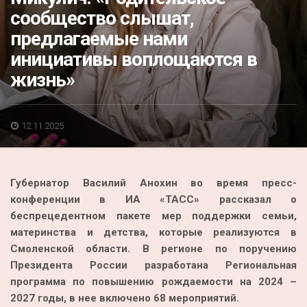
Акция
сообщество слышат,
предлагаемые нами
К 70-летию районного Дома культуры
инициативы воплощаются в
Конкурс
жизнь»
Люди родного края
Национальные проекты
12.11.2025
Память
Наши юбиляры
Губернатор Василий Анохин во время пресс-
Перепись — 2020
конференции в ИА «ТАСС» рассказал о
беспрецедентном пакете мер поддержки семьи,
материнства и детства, которые реализуются в
Смоленской области. В регионе по поручению
Президента России разработана Региональная
программа по повышению рождаемости на 2024 –
2027 годы, в нее включено 68 мероприятий.