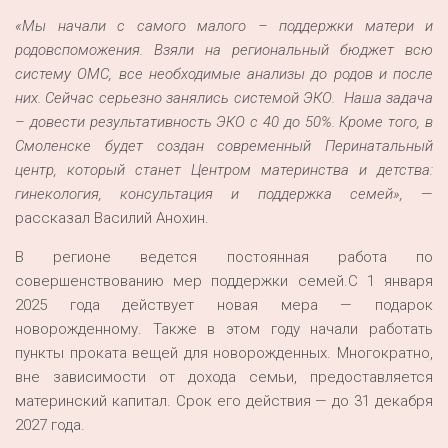
«Мы начали с самого малого – поддержки матери и
родовспоможения.
В
зяли на региональный бюджет всю
систему ОМС, все необходимые анализы до родов и после
них. Сейчас серь
е
зно занялись системой ЭКО. Наша задача
– довести результативность ЭКО
с 40
до 50%. Кроме того, в
Смоленске будет создан современный Перинатальный
центр, который станет Центром материнства и детства:
гинекология, консультация и поддержка семей»,
—
рассказал Василий Анохин.
В регионе ведется постоянная работа по
совершенствованию мер поддержки семей.С 1 января
2025 года действует новая мера — подарок
новорожденному. Также в этом году начали работать
пункты проката вещей для новорожденных. Многократно,
вне зависимости от дохода семьи, предоставляется
материнский капитал. Срок его действия — до 31 декабря
2027 года.