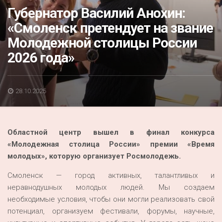
Акция
Губернатор Василий Анохин:
«Смоленск претендует на звание
К 70-летию районного Дома культуры
Молодежной столицы России
Конкурс
2026 года»
Люди родного края
Национальные проекты
28.10.2025
Память
Наши юбиляры
Областной центр вышел в финал конкурса
Перепись — 2020
«Молодежная столица России» премии «Время
молодых», которую организует Росмолодежь.
Смоленск — город активных, талантливых и
неравнодушных молодых людей. Мы создаем
необходимые условия, чтобы они могли реализовать свой
потенциал, организуем фестивали, форумы, научные,