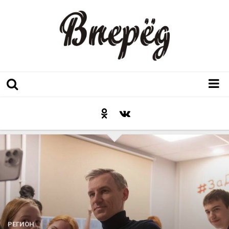
Регион
Культура
Послесловие к празднику
Факт
Неожиданный ракурс
Контакты
Люди родного края
РЕГИОН