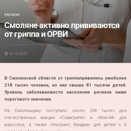
Акция
К 70-летию районного Дома культуры
РЕГИОН
Смоляне активно прививаются
Конкурс
от гриппа и ОРВИ
Люди родного края
Национальные проекты
24.10.2025
Память
Наши юбиляры
В Смоленской области
от гриппа
привились
уже
более
Перепись — 2020
218 тысяч человек
, из них
свыше
81 тысячи детей.
Уровень
заболеваемости
населения региона
ниже
порогового
значения.
На Смоленщину поступило около 234 тысяч доз
отечественных вакцин «Совигрипп» и «Флю-М» для
взрослых, а также «Ультрикс Квадри» для детей с 6