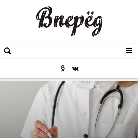
Регион
Культура
Послесловие к празднику
Факт
Неожиданный ракурс
Контакты
Люди родного края