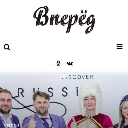
Регион
Культура
Послесловие к празднику
Факт
Неожиданный ракурс
Контакты
Люди родного края
РЕГИОН