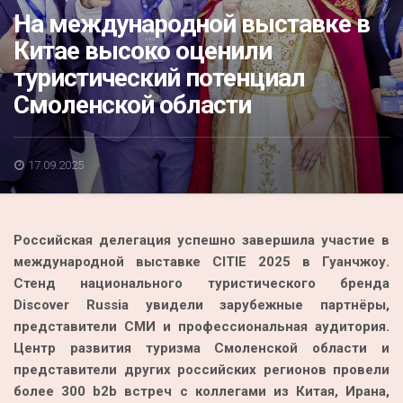
Акция
На международной выставке в
Китае высоко оценили
К 70-летию районного Дома культуры
туристический потенциал
Конкурс
Смоленской области
Люди родного края
Национальные проекты
17.09.2025
Память
Наши юбиляры
Российская делегация успешно завершила участие в
Перепись — 2020
международной выставке CITIE 2025 в Гуанчжоу.
Стенд национального туристического бренда
Discover Russia увидели зарубежные партнёры,
представители СМИ и профессиональная аудитория.
Центр развития туризма Смоленской области и
представители других российских регионов провели
более 300 b2b встреч с коллегами из Китая, Ирана,