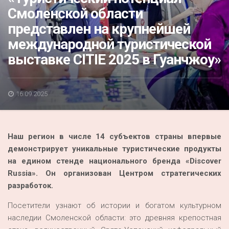
Акция
Смоленской области
представлен на крупнейшей
К 70-летию районного Дома культуры
международной туристической
Конкурс
выставке CITIE 2025 в Гуанчжоу»
Люди родного края
Национальные проекты
16.09.2025
Память
Наши юбиляры
Наш регион в числе 14 субъектов страны впервые
Перепись — 2020
демонстрирует уникальные туристические продукты
на едином стенде национального бренда «Discover
Russia». Он организован Центром стратегических
разработок.
Посетители узнают об истории и богатом культурном
наследии Смоленской области: это древняя крепостная