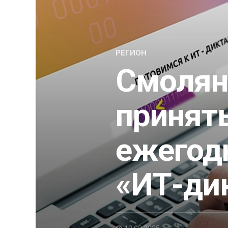
РЕГИОН
Смолян
принять
ежегод
«ИТ-ди