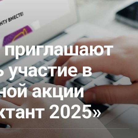
 приглашают
 участие в
ной акции
ктант 2025»