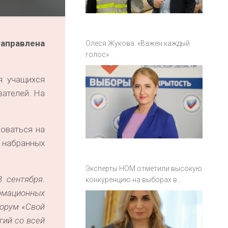
направлена
Олеся Жукова: «Важен каждый
голос»
я учащихся
вателей. На
роваться на
м набранных
Эксперты НОМ отметили высокую
 сентября.
конкуренцию на выборах в
Смоленской области
рмационных
форум «Свой
гий со всей