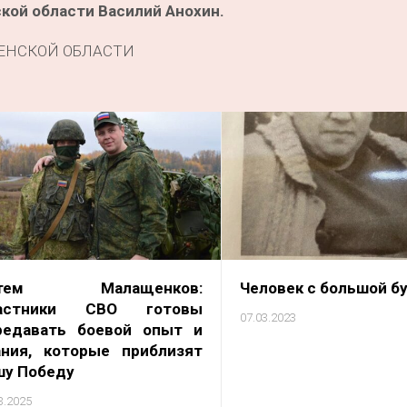
кой области Василий Анохин.
ЕНСКОЙ ОБЛАСТИ
ртем Малащенков:
Человек с большой б
астники СВО готовы
07.03.2023
редавать боевой опыт и
ания, которые приблизят
шу Победу
3.2025