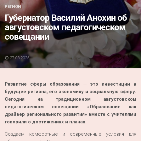
Акция
РЕГИОН
Губернатор Василий Анохин об
К 70-летию районного Дома культуры
августовском педагогическом
Конкурс
совещании
Люди родного края
Национальные проекты
27.08.2025
Память
Наши юбиляры
Развитие сферы образования — это инвестиции в
Перепись — 2020
будущее региона, его экономику и социальную сферу.
Сегодня на традиционном августовском
педагогическом совещании «Образование как
драйвер регионального развития» вместе с учителями
говорили о достижениях и планах.
Создаем комфортные и современные условия для