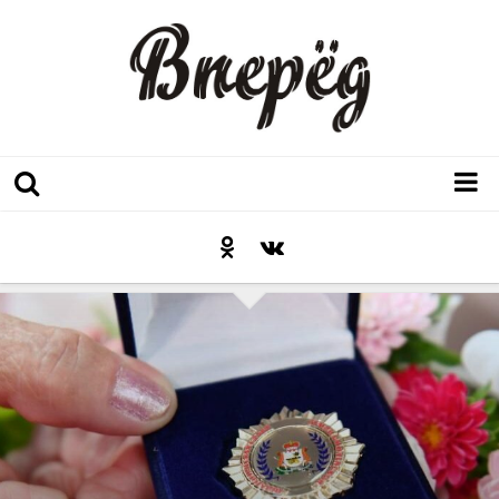
Регион
Культура
Послесловие к празднику
Факт
Неожиданный ракурс
Контакты
Люди родного края