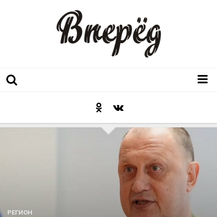
Регион
Культура
Послесловие к празднику
Факт
Неожиданный ракурс
Контакты
Люди родного края
РЕГИОН