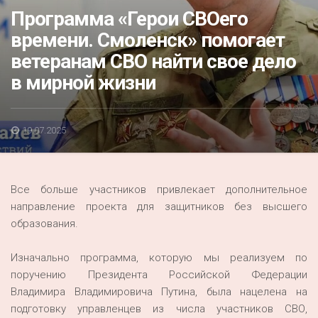
Акция
Программа «Герои СВОего
времени. Смоленск» помогает
К 70-летию районного Дома культуры
ветеранам СВО найти свое дело
Конкурс
в мирной жизни
Люди родного края
Национальные проекты
19.07.2025
Память
Наши юбиляры
Все больше участников привлекает дополнительное
Перепись — 2020
направление проекта для защитников без высшего
образования.
Изначально программа, которую мы реализуем по
поручению Президента Российской Федерации
Владимира Владимировича Путина, была нацелена на
подготовку управленцев из числа участников СВО,