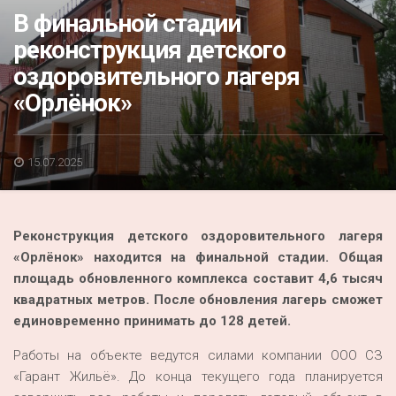
Акция
В финальной стадии
реконструкция детского
К 70-летию районного Дома культуры
оздоровительного лагеря
Конкурс
«Орлёнок»
Люди родного края
Национальные проекты
15.07.2025
Память
Наши юбиляры
Р
еконструкция детского оздоровительного лагеря
Перепись — 2020
«Орлёнок» находится на финальной стадии. Общая
площадь обновленного комплекса составит 4,6 тысяч
квадратных метров. После
обновления
лагерь сможет
единовременно принимать до 128 детей.
Работы на объекте ведутся силами компании ООО СЗ
«Гарант Жильё». До конца текущего года планируется