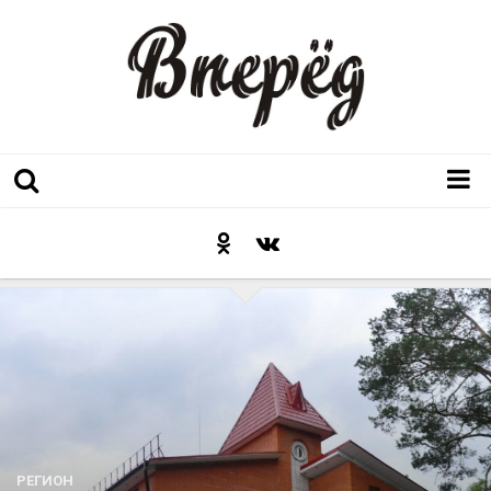
Регион
Культура
Послесловие к празднику
Факт
Неожиданный ракурс
Контакты
Люди родного края
РЕГИОН