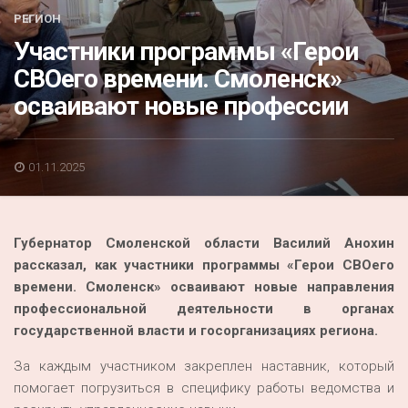
Акция
РЕГИОН
Участники программы «Герои
К 70-летию районного Дома культуры
СВОего времени. Смоленск»
Конкурс
осваивают новые профессии
Люди родного края
Национальные проекты
01.11.2025
Память
Наши юбиляры
Губернатор Смоленской области Василий Анохин
Перепись — 2020
рассказал, как участники программы «Герои СВОего
времени. Смоленск» осваивают новые направления
профессиональной деятельности в органах
государственной власти и госорганизациях региона.
За каждым участником закреплен наставник, который
помогает погрузиться в специфику работы ведомства и