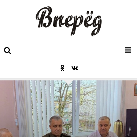
Регион
Культура
Послесловие к празднику
Факт
Неожиданный ракурс
Контакты
Люди родного края