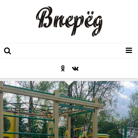
Регион
Культура
Послесловие к празднику
Факт
Неожиданный ракурс
Контакты
Люди родного края