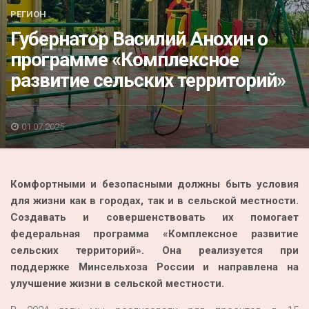
Акция
РЕГИОН
Губернатор Василий Анохин о
К 70-летию районного Дома культуры
программе «Комплексное
Конкурс
развитие сельских территорий»
Люди родного края
Национальные проекты
01.07.2025
Память
Наши юбиляры
Комфортными и безопасными должны быть условия
Перепись — 2020
для жизни как в городах, так и в сельской местности.
Создавать и совершенствовать их помогает
федеральная программа «Комплексное развитие
сельских территорий». Она реализуется при
поддержке Минсельхоза России и направлена на
улучшение жизни в сельской местности.