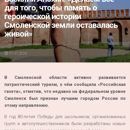
Акция
для того, чтобы память о
героической истории
К 70-летию районного Дома культуры
Смоленской земли оставалась
Конкурс
живой»
Люди родного края
Национальные проекты
01.07.2025
Память
Наши юбиляры
В Смоленской области активно развивается
Перепись — 2020
патриотический туризм, о чём сообщила «Российская
газета», отметив, что недавно на федеральном уровне
Смоленск был признан лучшим городом России по
этому направлению.
В год 80-летия Победы для школьников, организованных
групп и автопутешественников были разработаны новые