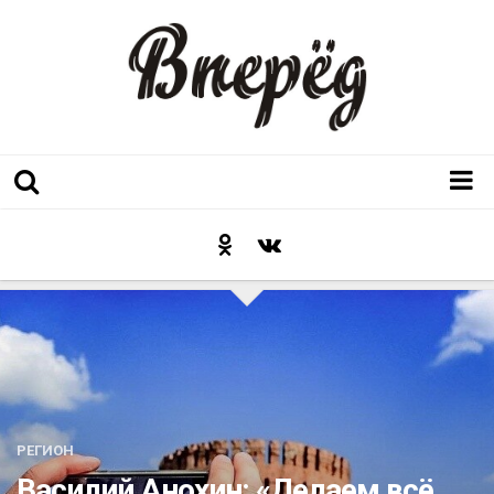
Регион
Культура
Послесловие к празднику
Факт
Неожиданный ракурс
Контакты
РЕГИОН
Люди родного края
Василий Анохин: «Делаем всё