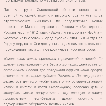
программы поездок по местам воинской славы.
Пять маршрутов Смоленской области, связанных с
военной историей, получили высокую оценку Агентства
стратегических инициатив по продвижению новых
проектов и Минэкономразвития России – «Благодарная
Россия героям 1812 года», «Вдоль линии фронта», «Война –
жесточе нету слова», «Город русской славы» и «Отдав за
Родину сердца…». Они доступны как для самостоятельного
прохождения, так и для поездок через туроператоров.
«Смоленская земля пропитана героической историей.
Со
времён средневековья она была и до наших дней остаётся
пограничьем России, где совершали подвиги наши предки,
стоявшие на западных рубежах Отечества. Поэтому регион
делает
всё для того, чтобы
память о них оставалась живой,
чтобы и жители и гости Смоленщины, особенно дети и
молодёжь, могли погрузиться в эту славную историю,
проникнуться несгибаемым духом смолян»
, —
подчёркивает Губернатор Василий Анохин.