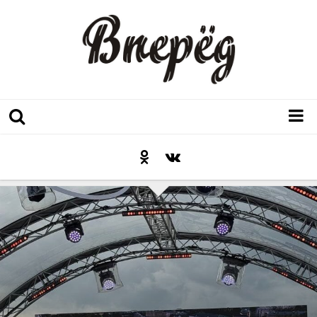
Регион
Культура
Послесловие к празднику
Факт
Неожиданный ракурс
Контакты
Люди родного края