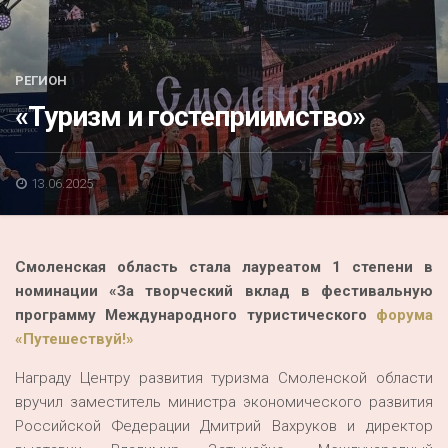
Акция
К 70-летию районного Дома культуры
РЕГИОН
Конкурс
«Туризм и гостеприимство»
Люди родного края
Национальные проекты
13.06.2025
Память
Наши юбиляры
Смоленская область стала лауреатом 1 степени в
Перепись — 2020
номинации «За творческий вклад в фестивальную
программу Международного туристического
форума
«Путешествуй!»
Награду Центру развития туризма Смоленской области
вручил заместитель министра экономического развития
Российской Федерации Дмитрий Вахруков и директор