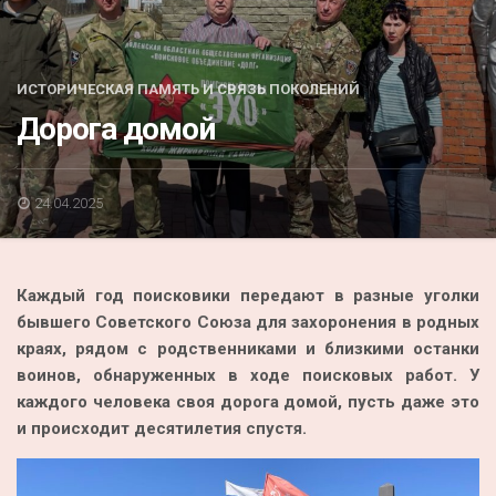
Акция
К 70-летию районного Дома культуры
ИСТОРИЧЕСКАЯ ПАМЯТЬ И СВЯЗЬ ПОКОЛЕНИЙ
Конкурс
Дорога домой
Люди родного края
Национальные проекты
24.04.2025
Память
Наши юбиляры
Каждый год поисковики передают в разные уголки
Перепись — 2020
бывшего Советского Союза для захоронения в родных
краях, рядом с родственниками и близкими останки
воинов, обнаруженных в ходе поисковых работ. У
каждого человека своя дорога домой, пусть даже это
и происходит десятилетия спустя.