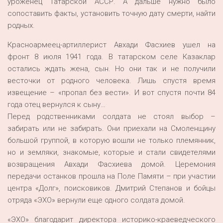
уроженец Татарской АССР. А дальше нужно было
сопоставить факты, установить точную дату смерти, найти
родных.
Красноармеец-артиллерист Авхади Фасхиев ушел на
фронт 8 июля 1941 года. В татарском селе Казаклар
остались ждать жена, сын. Но они так и не получили
весточки от родного человека. Лишь спустя время
извещение – «пропал без вести». И вот спустя почти 84
года отец вернулся к сыну…
Перед родственниками солдата не стоял выбор –
забирать или не забирать. Они приехали на Смоленщину
большой группой, в которую вошли не только племянник,
но и земляки, знакомые, которые и стали свидетелями
возвращения Авхади Фасхиева домой. Церемония
передачи останков прошла на Поле Памяти – при участии
центра «Долг», поисковиков. Дмитрий Степанов и бойцы
отряда «ЭХО» вернули еще одного солдата домой.
«ЭХО» благодарит директора историко-краеведческого