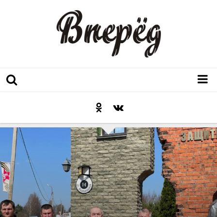
Регион
Культура
Послесловие к празднику
Факт
Неожиданный ракурс
Контакты
Люди родного края