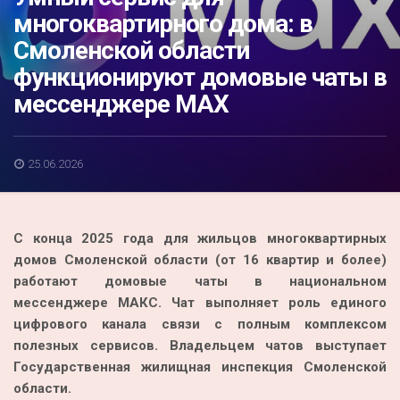
Акция
многоквартирного дома: в
Смоленской области
К 70-летию районного Дома культуры
функционируют домовые чаты в
Конкурс
мессенджере MAX
Люди родного края
Национальные проекты
25.06.2026
Память
Наши юбиляры
С конца 2025 года для жильцов многоквартирных
Перепись — 2020
домов Смоленской области (от 16 квартир и более)
работают домовые чаты в национальном
мессенджере МАКС. Чат выполняет роль единого
цифрового канала связи с полным комплексом
полезных сервисов. Владельцем чатов выступает
Государственная жилищная инспекция Смоленской
области.