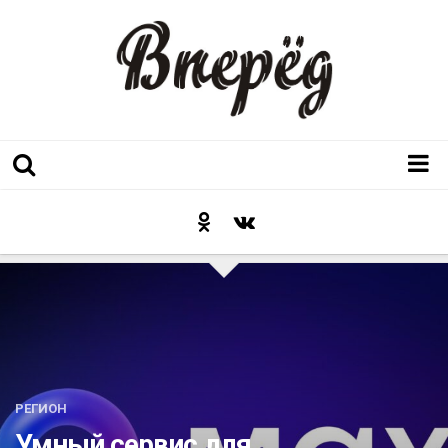
Регион
Культура
Послесловие к празднику
Факт
Неожиданный ракурс
Контакты
РЕГИОН
Люди родного края
Умный сервис для