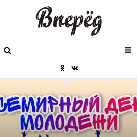
Регион
Культура
Послесловие к празднику
Факт
Неожиданный ракурс
Контакты
Люди родного края