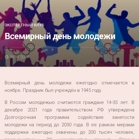
Акция
К 70-летию районного Дома культуры
ЭКСПЕРТНЫЙ КЛУБ
Конкурс
Всемирный день молодежи
Люди родного края
Национальные проекты
26.11.2024
Память
Наши юбиляры
Всемирный день молодежи ежегодно отмечается в
Перепись — 2020
ноябре. Праздник был учреждён в 1945 году.
В России молодежью считаются граждане 14-35 лет. В
декабре 2021 года правительством РФ утверждена
Долгосрочная программа содействия занятости
молодежи на период до 2030 года. В ее рамках мерами
поддержки ежегодно охвачены до 200 тысяч человек,