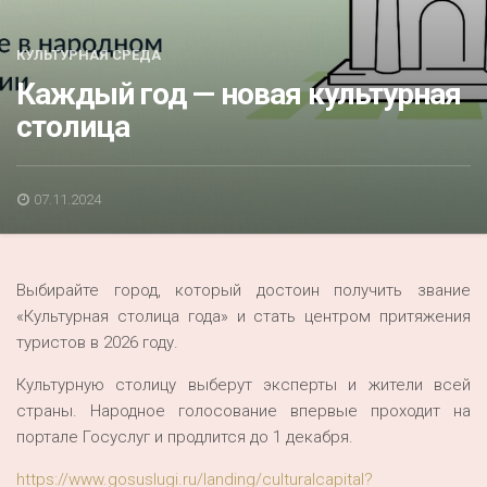
Акция
К 70-летию районного Дома культуры
КУЛЬТУРНАЯ СРЕДА
Каждый год — новая культурная
Конкурс
столица
Люди родного края
Национальные проекты
07.11.2024
Память
Наши юбиляры
Выбирайте город, который достоин получить звание
Перепись — 2020
«Культурная столица года» и стать центром притяжения
туристов в 2026 году.
Культурную столицу выберут эксперты и жители всей
страны. Народное голосование впервые проходит на
портале Госуслуг и продлится до 1 декабря.
https://www.gosuslugi.ru/landing/culturalcapital?