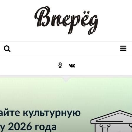
Регион
Культура
Послесловие к празднику
Факт
Неожиданный ракурс
Контакты
Люди родного края