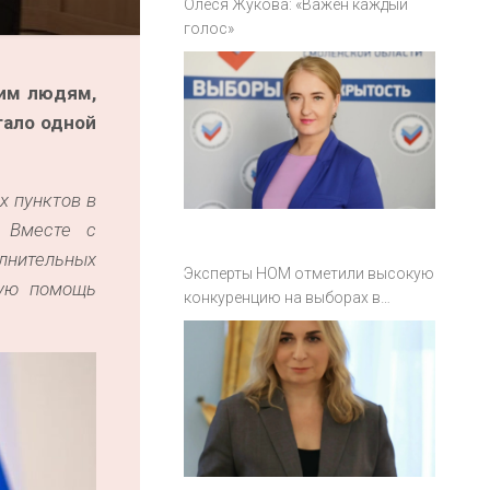
Олеся Жукова: «Важен каждый
голос»
им людям,
тало одной
х пунктов в
. Вместе с
лнительных
Эксперты НОМ отметили высокую
кую помощь
конкуренцию на выборах в
Смоленской области