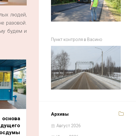
лых людей,
е разовой.
ому будем и
Пункт контроля в Васино
Архивы
 основа
удущего
Август 2026
Госдумы