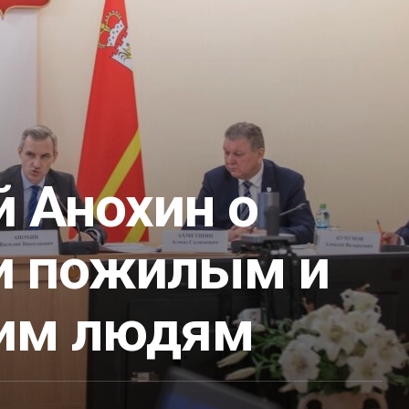
 Анохин о
 пожилым и
им людям