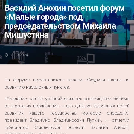
Акция
Василий Анохин посетил форум
«Малые города» под
К 70-летию районного Дома культуры
председательством Михаила
Конкурс
Мишустина
Люди родного края
Национальные проекты
03.09.2024
Память
Наши юбиляры
На форуме представители власти обсудили планы по
Перепись — 2020
развитию населенных пунктов.
«Создание равных условий для всех россиян, независимо
от места их проживания — это одна из ключевых целей
развития нашего государства, которую определил
президент Владимир Владимирович Путин», — отметил
губернатор Смоленской области Василий Анохин,