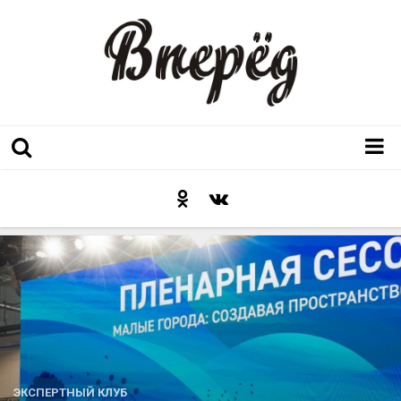
Регион
Культура
Послесловие к празднику
Факт
Неожиданный ракурс
Контакты
Люди родного края
ЭКСПЕРТНЫЙ КЛУБ