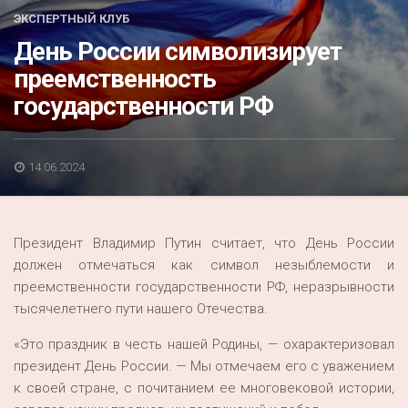
Акция
ЭКСПЕРТНЫЙ КЛУБ
День России символизирует
К 70-летию районного Дома культуры
преемственность
Конкурс
государственности РФ
Люди родного края
Национальные проекты
14.06.2024
Память
Наши юбиляры
Президент Владимир Путин считает, что День России
Перепись — 2020
должен отмечаться как символ незыблемости и
преемственности государственности РФ, неразрывности
тысячелетнего пути нашего Отечества.
«Это праздник в честь нашей Родины, — охарактеризовал
президент День России. — Мы отмечаем его с уважением
к своей стране, с почитанием ее многовековой истории,