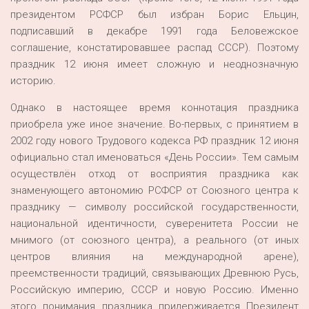
президентом РСФСР был избран Борис Ельцин,
подписавший в декабре 1991 года Беловежское
соглашение, констатировавшее распад СССР). Поэтому
праздник 12 июня имеет сложную и неоднозначную
историю.
Однако в настоящее время коннотация праздника
приобрела уже иное значение. Во-первых, с принятием в
2002 году нового Трудового кодекса РФ праздник 12 июня
официально стал именоваться «День России». Тем самым
осуществлён отход от восприятия праздника как
знаменующего автономию РСФСР от Союзного центра к
празднику — символу российской государственности,
национальной идентичности, суверенитета России не
мнимого (от союзного центра), а реального (от иных
центров влияния на международной арене),
преемственности традиций, связывающих Древнюю Русь,
Российскую империю, СССР и новую Россию. Именно
этого понимания праздника придерживается Президент