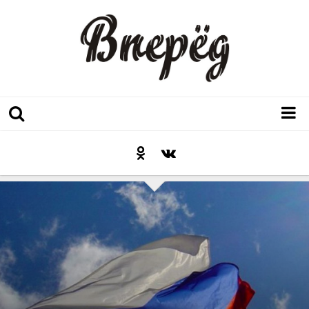
Регион
Культура
Послесловие к празднику
Факт
Неожиданный ракурс
Контакты
Люди родного края