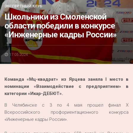
Акция
ЭКСПЕРТНЫЙ КЛУБ
Школьники из Смоленской
К 70-летию районного Дома культуры
области победили в конкурсе
Конкурс
«Инженерные кадры России»
Люди родного края
Национальные проекты
17.05.2024
Память
Наши юбиляры
Команда «Мц-квадрат» из Ярцева заняла I место в
Перепись — 2020
номинации «Взаимодействие с предприятием» в
категории «Икар-ДЕБЮТ».
В Челябинске с 3 по 4 мая прошел финал Х
Всероссийского профориентационного конкурса
«Инженерные кадры России».