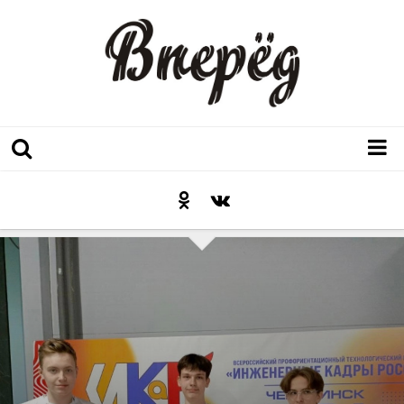
Регион
Культура
Послесловие к празднику
Факт
Неожиданный ракурс
Контакты
Люди родного края